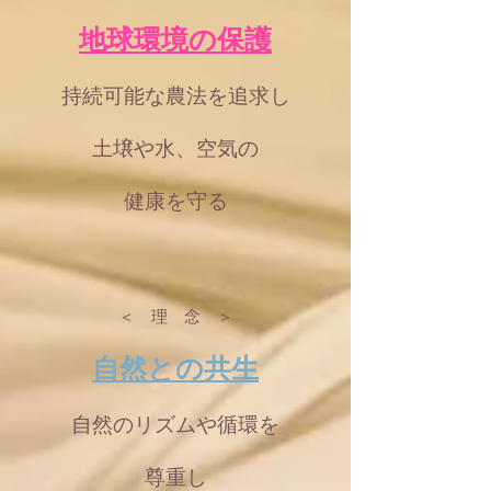
地球環境の保護
持続可能な農法を追求し
土壌や水、空気の
健康を守る
＜ 理 念 ＞
自然との共生
自然のリズムや循環
を
尊重し