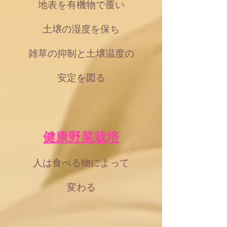
地表を有機物で覆い
土壌の湿度を保ち
雑草の抑制と土壌温度の
安定を図る
健康野菜栽培
人は食べる物によって
変わる